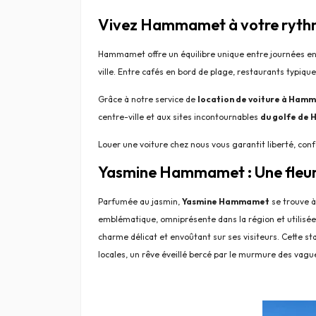
Vivez Hammamet à votre rythme
Hammamet offre un équilibre unique entre journées ens
ville. Entre cafés en bord de plage, restaurants typiq
Grâce à notre service de
location de voiture à Ham
centre-ville et aux sites incontournables
du golfe de
Louer une voiture chez nous vous garantit liberté, conf
Yasmine Hammamet : Une fleur
Parfumée au jasmin,
Yasmine Hammamet
se trouve à
emblématique, omniprésente dans la région et utilisée
charme délicat et envoûtant sur ses visiteurs. Cette sta
locales, un rêve éveillé bercé par le murmure des vague