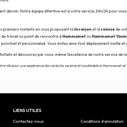
soins.
ent absolu. Notre équipe attentive est à votre service 24h/24 pour vou
es premiers instants en vous proposant la
livraison
et la
remise
de vot
eu de travail ou point de rencontre à
Hammamet
ou
Hammamet Yasm
e, ponctuel et personnalisé. Vous évitez ainsi tout déplacement inutile e
sfaits et découvrez par vous-même l'excellence de notre service de loc
otre clé pour une expérience de conduite sereine et inoubliable à Hammamet 
LIENS UTILES
Contactez-nous
Conditions d'annulation