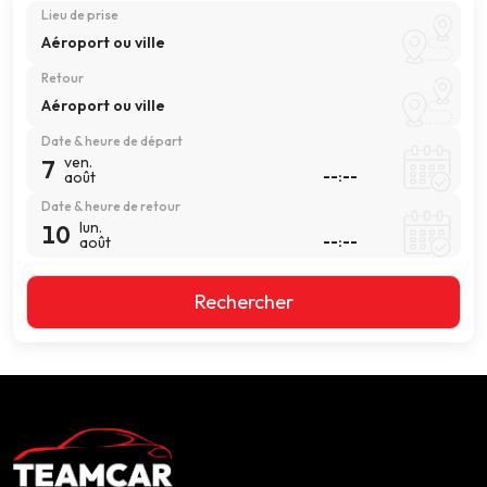
Lieu de prise
Aéroport ou ville
Retour
Aéroport ou ville
Date & heure de départ
ven.
7
août
Date & heure de retour
lun.
10
août
Rechercher