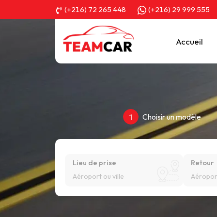
(+216) 72 265 448
(+216) 29 999 555
Accueil
Choisir un modèle
1
Lieu de prise
Retour
Aéroport ou ville
Aéroport