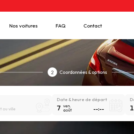
Nos voitures
FAQ
Contact
Coordonnées & options
2
Date & heure de départ
D
ven.
7
1
 ou ville
août