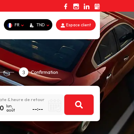
FR
TND
Espace client
Confirmation
3
ate & heure de retour
lun.
0
août