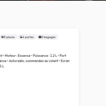
5 places
4 portes
3 bagages
nt • Moteur : Essence • Puissance : 1.2 L • Port
ance • Autoradio, commandes au volant • Ecran
1 L