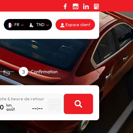
FR
TND
Espace client
Confirmation
3
ate & heure de retour
lun.
0
août