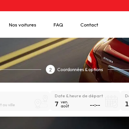
Nos voitures
FAQ
Contact
Coordonnées & options
2
Date & heure de départ
D
ven.
7
1
 ou ville
août