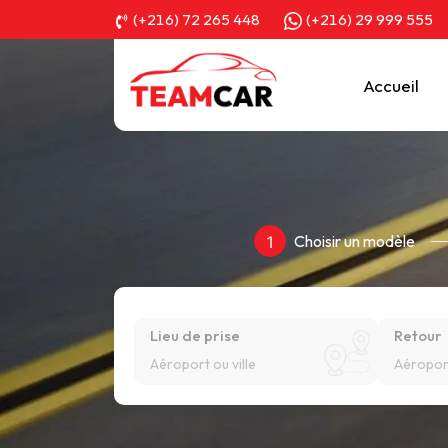
(+216) 72 265 448
(+216) 29 999 555
Accueil
Choisir un modèle
1
Lieu de prise
Retour
Aéroport ou ville
Aéroport